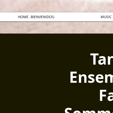
HOME -BIENVENIDOS-
MUSIC
Ta
Ensem
F