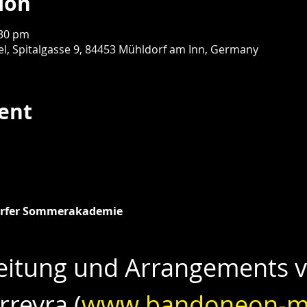
ion
:30 pm
l, Spitalgasse 9, 84453 Mühldorf am Inn, Germany
ent
hldorfer-sommerakademie.de
rfer Sommerakademie
eitung und Arrangements v
reyra (
www.bandoneon-m