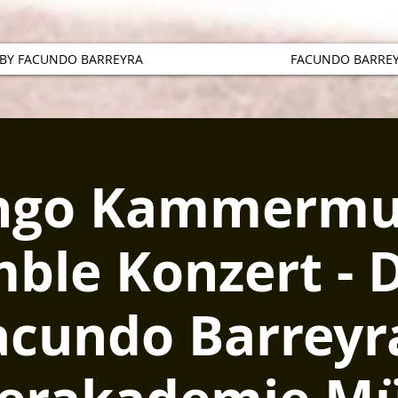
 BY FACUNDO BARREYRA
FACUNDO BARREY
ngo Kammermu
ble Konzert - 
acundo Barreyra