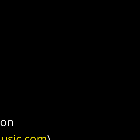
on 
usic.com
), 