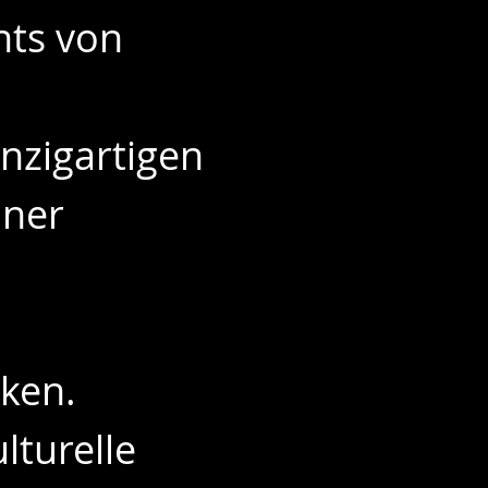
ts von 
inzigartigen 
iner 
rken.
turelle 