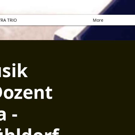
RA TRIO
More
sik
Dozent
 -