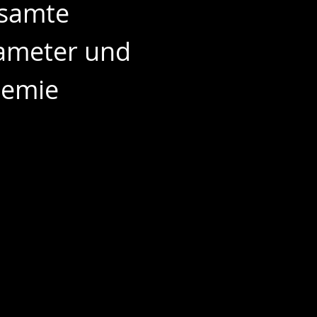
esamte 
sameter und 
emie 