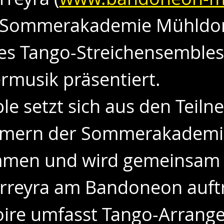
 Sommerakademie Mühldorf,
es Tango-Streichensembles
musik präsentiert.
e setzt sich aus den Teil
hmern der Sommerakademi
men und wird gemeinsam 
rreyra am Bandoneon auftr
ire umfasst Tango-Arrange