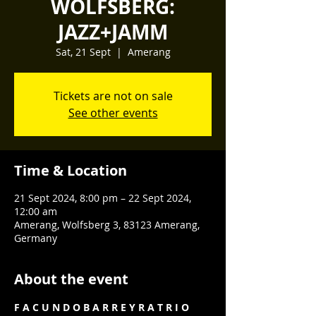
WOLFSBERG:
JAZZ+JAMM
Sat, 21 Sept
  |  
Amerang
Tickets are not on sale
See other events
Time & Location
21 Sept 2024, 8:00 pm – 22 Sept 2024,
12:00 am
Amerang, Wolfsberg 3, 83123 Amerang,
Germany
About the event
F A C U N D O B A R R E Y R A T R I O